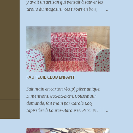
y avait un artisan qui pensait à sauver les
tiroirs du magasin... ces tiroirs en bois,
visiblement fait sur place au fur et à mesure,
ces tiroirs qui avaient servi pendant des
dizaines d'années, ces tiroirs qui
hébergeaient tous ces petits trucs qu'on
trouve aujourd'hui seulement en sachets de
6 ou 8 ou 20... dans les grands magasins
brico. Alors, quand une copine a commandé
un meuble de rangement pour un coin perdu
dans sa maison, "avec beaucoup de tiroirs",
FAUTEUIL CLUB ENFANT
c'était évident que les tiroirs de la
quincaillerie allait en faire partie. Et voilà :
Fait main en carton rècup', pièce unique.
Dimensions: 80x45x45cm. Coussin sur
demande, fait main par Carole Loo,
tapissière à Loures-Barousse. Prix : 195
euros (personnalisé)